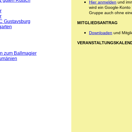
& guten Rutsch
Hier anmelden
und imm
wird ein Google-Konto 
r
Gruppe auch ohne eine
r
TC Gustavsburg
MITGLIEDSANTRAG
garten
Downloaden
und Mitgl
VERANSTALTUNGSKALEN
en zum Ballmagier
Rumänien