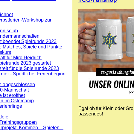
ichnet
rbstferien-Workshop zur
nnisclub
Kindermannschaften
t beendet Spielrunde 2023
e Matches, Spiele und Punkte
gskurs
ft für Miro Heidrich
ielrunde 2023 gestartet
eit für die Spielrunde 2023
ier - Sportlicher Ferienbeginn
e abgeschlossen
10-Mannschaft
ist eröffnet
en im Ostercamp
rlehrlinge
Egal ob für Klein oder Gr
passendes!
feier
 Trainingsgruppen
rprojekt: Kommen – Spielen –