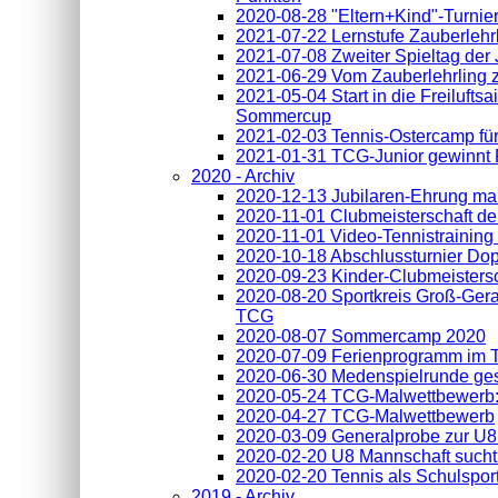
2020-08-28 "Eltern+Kind"-Turnie
2021-07-22 Lernstufe Zauberlehrl
2021-07-08 Zweiter Spieltag der
2021-06-29 Vom Zauberlehrling 
2021-05-04 Start in die Freilufts
Sommercup
2021-02-03 Tennis-Ostercamp fü
2021-01-31 TCG-Junior gewinnt
2020 - Archiv
2020-12-13 Jubilaren-Ehrung ma
2020-11-01 Clubmeisterschaft de
2020-11-01 Video-Tennistraining
2020-10-18 Abschlussturnier Do
2020-09-23 Kinder-Clubmeisters
2020-08-20 Sportkreis Groß-Gera
TCG
2020-08-07 Sommercamp 2020
2020-07-09 Ferienprogramm im 
2020-06-30 Medenspielrunde ges
2020-05-24 TCG-Malwettbewerb:
2020-04-27 TCG-Malwettbewerb
2020-03-09 Generalprobe zur U8
2020-02-20 U8 Mannschaft sucht
2020-02-20 Tennis als Schulspor
2019 - Archiv