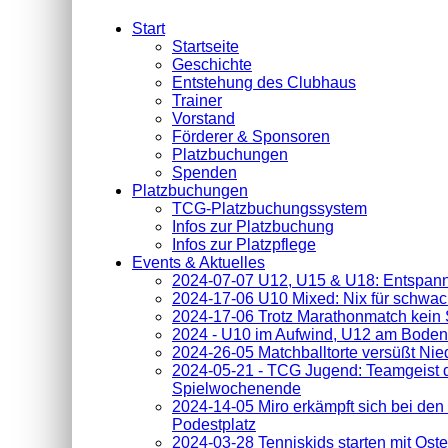
Start
Startseite
Geschichte
Entstehung des Clubhaus
Trainer
Vorstand
Förderer & Sponsoren
Platzbuchungen
Spenden
Platzbuchungen
TCG-Platzbuchungssystem
Infos zur Platzbuchung
Infos zur Platzpflege
Events & Aktuelles
2024-07-07 U12, U15 & U18: Entspan
2024-17-06 U10 Mixed: Nix für schwa
2024-17-06 Trotz Marathonmatch kein 
2024 - U10 im Aufwind, U12 am Boden, 
2024-26-05 Matchballtorte versüßt Nie
2024-05-21 - TCG Jugend: Teamgeist d
Spielwochenende
2024-14-05 Miro erkämpft sich bei den
Podestplatz
2024-03-28 Tenniskids starten mit Oste