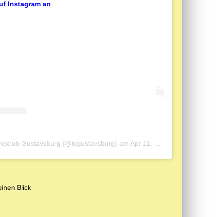
auf Instagram an
ennisclub Gustavsburg (@tcgustavsburg)
am
Apr 11, 2019 um 12:42 PDT
inen Blick