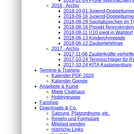
2019-12-24 Frohe Weihnachten 
2018 - Archiv
2018-10-01 Jugend-Doppelturnie
2018-09-16 Jugend-Doppelturnie
2018-08-29 Sportabzeichen im 
2018-08-16 Projekt Tenniskinder
2018-08-11 U10 siegt in Walldorf
2018-06-13 Kinderolympiade
2018-06-12 Zauberlehrlinge
2017 - Archiv
2017-11-06 Zauberkräfte verhelf
2017-10-24 Tennisschläger für 
2017-10-24 KITA Kastanienburg
Termine & Training
Kalender PDF 2026
Kalender Google
Angebote & Kurse
Miete Clubhaus
Hobbygruppe
Fanshop
Downloads & Co.
Satzung, Platzordnung, etc.
Regeln und Formulare
Mitglied werden
nützliche Links