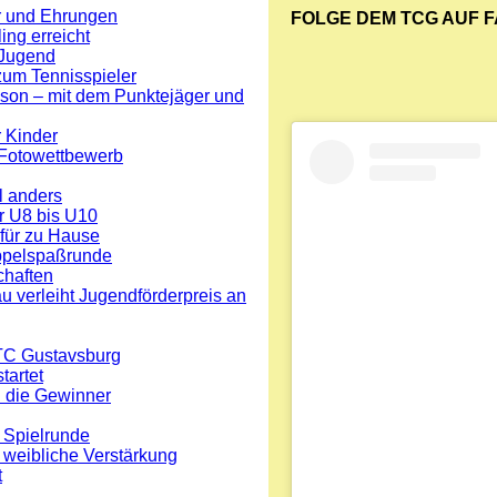
r und Ehrungen
FOLGE DEM TCG AUF 
ing erreicht
 Jugend
zum Tennisspieler
aison – mit dem Punktejäger und
r Kinder
 Fotowettbewerb
l anders
r U8 bis U10
 für zu Hause
ppelspaßrunde
chaften
u verleiht Jugendförderpreis an
TC Gustavsburg
tartet
 die Gewinner
 Spielrunde
 weibliche Verstärkung
t