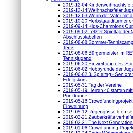
2019-12-04 Kinderweihnachtsfei
2019-12-14 Weihnachtsfeier Jug
2019-12-03 Wenn der Vater mit
2019-10-20 Herbstgauditurnier er
2019-09-14 Kids-Champions Cup
2019-09-02 Letzter Spieltag der
Abschlusstabellen
2019-08-08 Sommer-Tenniscamp 
Tenis
2019-08-06 Bürgermeister im RE
Tennisjugend
2019-06-20 Einweihung des „Son
2019-06-02 Hobbyrunde der Juge
2019-06-02 3. Spieltag - Seniore
Erfolgskurs
2019-05-31 Tag der Vereine
2019-05-19 Herren 40 starten mi
Punktrunde
2019-05-18 Crowdfundingprojekt -
Einweihung
2019-05-12 Regengüsse bremsen
2019-02-21 Zauberkräfte verhelf
2019-02-21 The Next Generation
2019-01-06 Crowdfunding-Projek