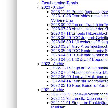
Fast-Learning-Tennis
2023 - Archiv
2023-11-29 Punktejäger ausgeze
2023-10-28 Tenniskids nutzen He
Vorbereitung
2023-09-02 Tag der Frauen im Te
2023-07-23 Abschlussfeier der 
2023-07-11 Erneute Hitzeschlach
2023-06-20 TCG-Jugend: Geteilt
2023-06-09 U10 weiter auf Erfol
2023-05-24 Vize-Kreismeisterscha
2023-05-06 TCG-Kindertennis: Sp
2023-04-30 TCG-Kindertennis: ber
2023-04-01 U10 & U12 Doppelturn
2022 - Archiv
2022-11-15 Jagd auf Matchpunkt
2022-07-04 Abschlussfest der U
2022-06-09 Jagd auf Matchpunkte 
2022-04-14 Tennisküken trainier
2022-03-16 Neue Kurse für Zaube
2021 - Archiv
2021-11-29 Open-Air-Weihnachst
2021-11-29 Lametta-Open nur in
2021-11-01 Sieger im Punktejäge
Punkten