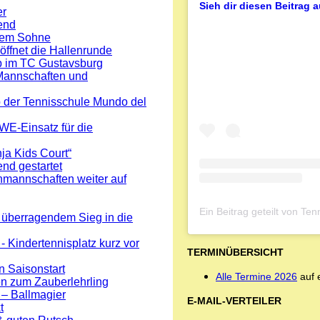
Sieh dir diesen Beitrag 
er
end
 dem Sohne
öffnet die Hallenrunde
 im TC Gustavsburg
 Mannschaften und
der Tennisschule Mundo del
WE-Einsatz für die
ja Kids Court“
nd gestartet
nmannschaften weiter auf
Ein Beitrag geteilt von T
t überragendem Sieg in die
 Kindertennisplatz kurz vor
TERMINÜBERSICHT
 Saisonstart
Alle Termine 2026
auf e
en zum Zauberlehrling
 – Ballmagier
E-MAIL-VERTEILER
t