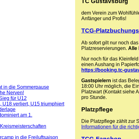
TC Gustavsburg
dem Verein zum Wohlfühlen
Anfänger und Profis!
TCG-Platzbuchung
Ab sofort gilt nur noch d
Platzreservierungen.
Alle 
Nur noch für das Kleinfel
einen Aushang in Papierform
https://booking.tc-gust
Gastspielern
ist das Bele
18:00 Uhr möglich, die Ein
nt in die Sommerpause
Platzwart (Kontakt siehe 
che Nerven!
pro Stunde.
Sieg für U12
U18 verliert, U15 triumphiert
Platzpflege
derlage
ominiert am 1.
Die Platzpflege zählt zur 
 Kreismeisterschaften
Informationen für die richt
rcamp in die Freiluftsaison
TCG-Fanshop