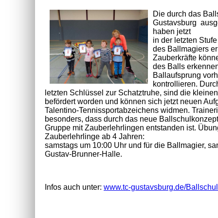
Die durch das Bal
Gustavsburg ausge
haben jetzt
in der letzten Stu
des Ballmagiers e
Zauberkräfte könn
des Balls erkenne
Ballaufsprung vor
kontrollieren. Dur
letzten Schlüssel zur Schatztruhe, sind die klein
befördert worden und können sich jetzt neuen Auf
Talentino-Tennissportabzeichens widmen. Traineri
besonders, dass durch das neue Ballschulkonzept
Gruppe mit Zauberlehrlingen entstanden ist. Übung
Zauberlehrlinge ab 4 Jahren:
samstags um 10:00 Uhr und für die Ballmagier, sa
Gustav-Brunner-Halle.
Infos auch unter:
www.tc-gustavsburg.de/Ballschu