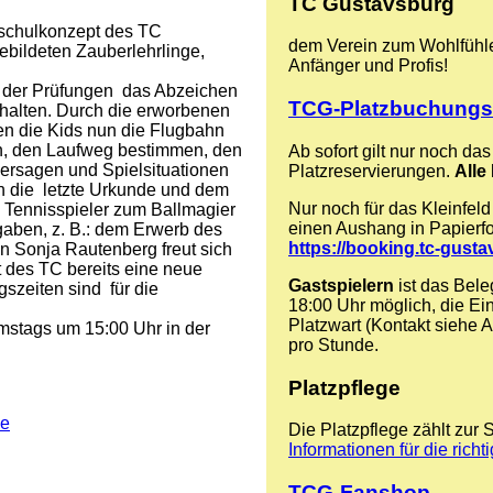
TC Gustavsburg
lschulkonzept des TC
dem Verein zum Wohlfühlen
bildeten Zauberlehrlinge,
Anfänger und Profis!
fe der Prüfungen das Abzeichen
TCG-Platzbuchung
rhalten. Durch die erworbenen
en die Kids nun die Flugbahn
n, den Laufweg bestimmen, den
Ab sofort gilt nur noch d
hersagen und Spielsituationen
Platzreservierungen.
Alle 
ch die letzte Urkunde und dem
Nur noch für das Kleinfel
en Tennisspieler zum Ballmagier
einen Aushang in Papierform
gaben, z. B.: dem Erwerb des
https://booking.tc-gust
n Sonja Rautenberg freut sich
 des TC bereits eine neue
Gastspielern
ist das Bele
szeiten sind für die
18:00 Uhr möglich, die Ein
Platzwart (Kontakt siehe 
mstags um 15:00 Uhr in der
pro Stunde.
Platzpflege
le
Die Platzpflege zählt zur 
Informationen für die richt
TCG-Fanshop