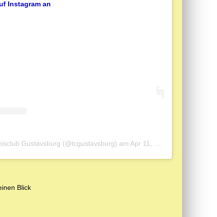
auf Instagram an
ennisclub Gustavsburg (@tcgustavsburg)
am
Apr 11, 2019 um 12:42 PDT
inen Blick